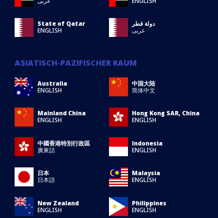
عربى
ENGLISH
State of Qatar
دولة قطر
ENGLISH
عربى
ASIATISCH-PAZIFISCHER RAUM
Australia
中国大陆
ENGLISH
简体中文
Mainland China
Hong Kong SAR, China
ENGLISH
ENGLISH
中國香港特別行政區
Indonesia
廣東話
ENGLISH
日本
Malaysia
日本語
ENGLISH
New Zealand
Philippines
ENGLISH
ENGLISH