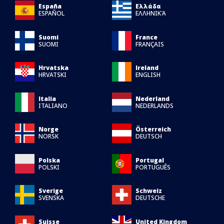
España
Ελλάδα
ESPAÑOL
ΕΛΛΗΝΙΚΆ
Suomi
France
SUOMI
FRANÇAIS
Hrvatska
Ireland
HRVATSKI
ENGLISH
Italia
Nederland
ITALIANO
NEDERLANDS
Norge
Österreich
NORSK
DEUTSCH
Polska
Portugal
POLSKI
PORTUGUÊS
Sverige
Schweiz
SVENSKA
DEUTSCHE
Suisse
United Kingdom