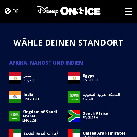
Choose
Skip to content
Location
DE
Togg
WÄHLE DEINEN STANDORT
AFRIKA, NAHOST UND INDIEN
مصر
Egypt
العربية
ENGLISH
India
المملكة العربية السعودية
ENGLISH
العربية
Kingdom of Saudi
South Africa
Arabia
ENGLISH
ENGLISH
الإمارات العربية المتحدة
United Arab Emirates