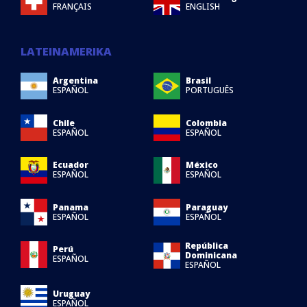
FRANÇAIS
ENGLISH
LATEINAMERIKA
Argentina
Brasil
ESPAÑOL
PORTUGUÊS
Chile
Colombia
ESPAÑOL
ESPAÑOL
Ecuador
México
ESPAÑOL
ESPAÑOL
Panama
Paraguay
ESPAÑOL
ESPAÑOL
República
Perú
Dominicana
ESPAÑOL
ESPAÑOL
Uruguay
ESPAÑOL