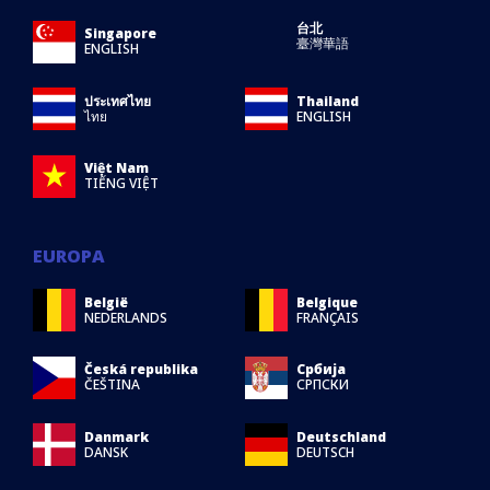
台北
Singapore
臺灣華語
ENGLISH
ประเทศไทย
Thailand
ไทย
ENGLISH
Việt Nam
TIẾNG VIỆT
EUROPA
België
Belgique
NEDERLANDS
FRANÇAIS
Česká republika
Србија
ČEŠTINA
СРПСКИ
Danmark
Deutschland
DANSK
DEUTSCH