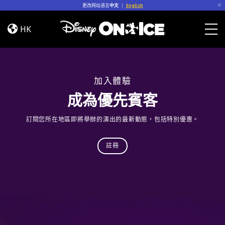
Skip to content
更改网站语言
中文
|
English
演
員
HK
陣
Togg
容
加入體驗
成為優先賓客
訂閱您所在地區即將舉辦的演出的最新動態，包括特別優惠。
註冊