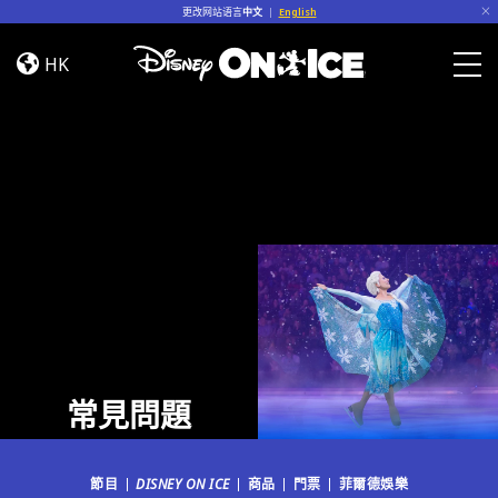
Skip to content
更改网站语言
中文
|
English
常
見
HK
問
Togg
題
常見問題
節目
DISNEY ON ICE
商品
門票
菲爾德娛樂