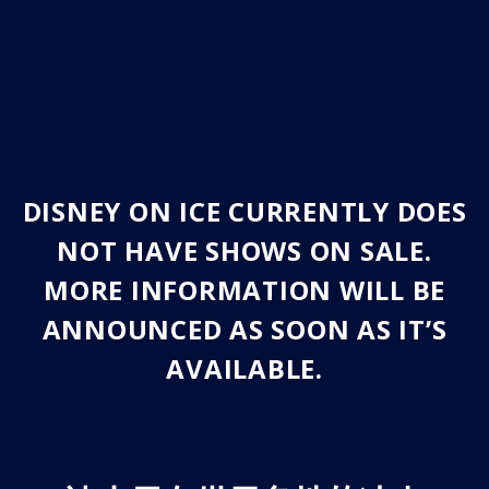
DISNEY ON ICE CURRENTLY DOES
NOT HAVE SHOWS ON SALE.
MORE INFORMATION WILL BE
ANNOUNCED AS SOON AS IT’S
AVAILABLE.