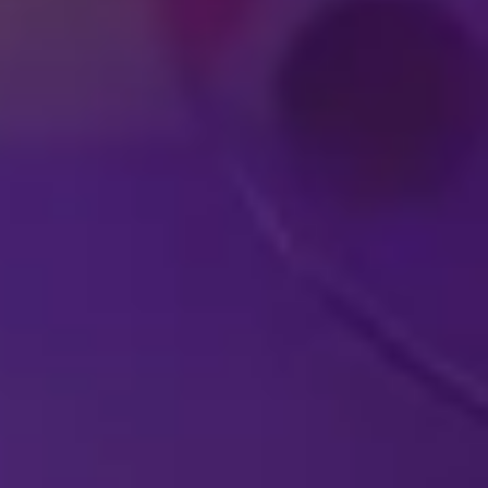
近在您咫尺的迪士尼
現場表演
身曆