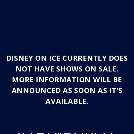
DISNEY ON ICE CURRENTLY DOES
NOT HAVE SHOWS ON SALE.
MORE INFORMATION WILL BE
ANNOUNCED AS SOON AS IT’S
AVAILABLE.