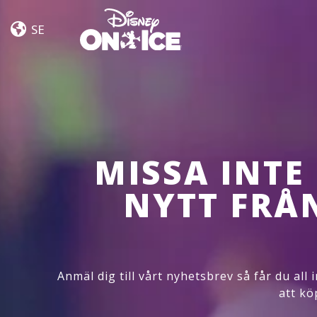
Jump
Skip to content
In!
SE
MISSA INTE
NYTT FRÅ
Anmäl dig till vårt nyhetsbrev så får du all
att kö