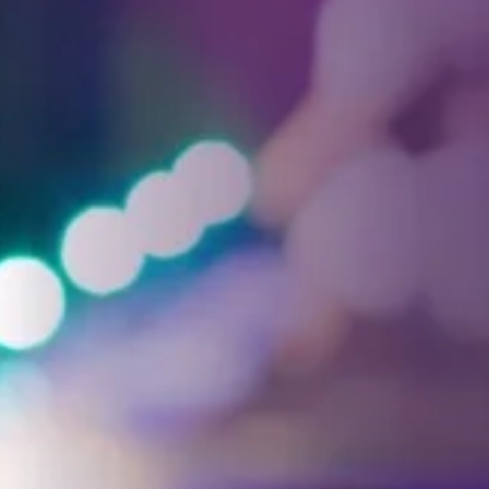
Facebook
Threads
Instagra
YouT
T