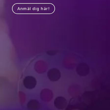
Anmäl dig här!
Produced by Feld Entertainment
m
ube
iktok