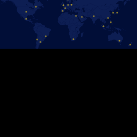
MISSA INTE SENASTE NYTT
FRÅN DISNEY ON ICE
Anmäl dig till vårt nyhetsbrev så får du all information samt
möjlighet att köpa biljetter före alla andra.
Anmäl dig här!