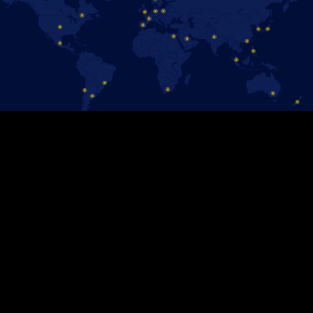
MISSA INTE SENASTE NYTT
FRÅN DISNEY ON ICE
Anmäl dig till vårt nyhetsbrev så får du all information samt
möjlighet att köpa biljetter före alla andra.
Anmäl dig här!