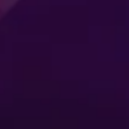
TER I
FÖRENAR
SKLASS
GENERATIONE
Köp Biljetter