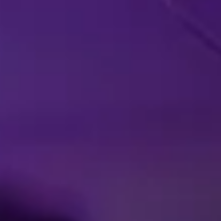
LIVE PRECIS
RUNT HÖRNET
PUBL
Facebook
Threads
Instagra
YouT
T