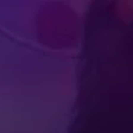
ATLE
UPPSLUKANDE
IKUPPLEVELSER
VÄRLD
Produced by Feld Entertainment
m
ube
iktok
SE
FAQ