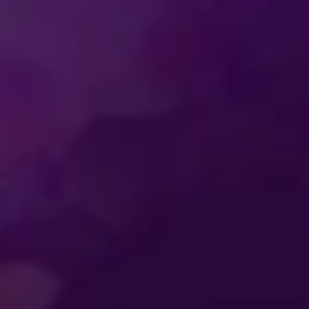
NDEN FRÅN
UNDERHÅLLNING SO