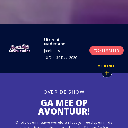
Utrecht,
Nederland
Jaarbeurs
TICKETMASTER
18 Dec-30 Dec, 2026
MEER INFO
OVER DE SHOW
GA MEE OP
AVONTUUR!
Ontdek een nieuwe wereld en laat je meeslepen in de
prinselijke parade van Aladdin als
Disney On Ice