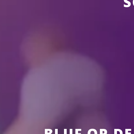
S
BLIJF OP D