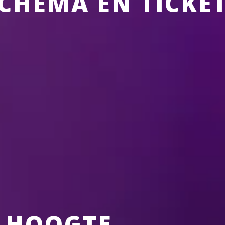
CHEMA EN TICKE
19 Feb-21 
Antwerpen, België
2027
Lotto Arena
REMIND ME
E HOOGTE