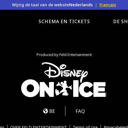
Wijzig de taal van de website
Nederlands
|
Français
SCHEMA EN TICKETS
DE S
Produced by Feld Entertainment
m
ube
iktok
BE
FAQ
Ons
OVER FELD ENTERTAINMENT
Terms of Use
Privacybeleid