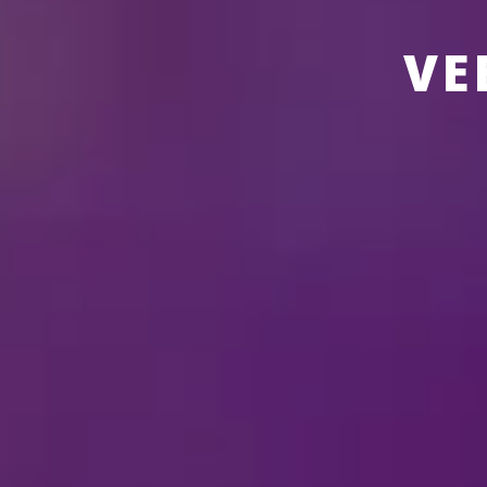
VE
OVER DE SHOWS
DIS
Hoe lang duurt de sh
Zijn camera’s toegest