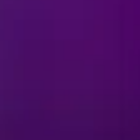
 heb over
DISNEY ON