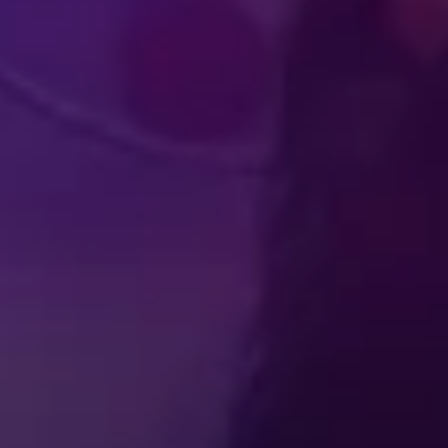
Produced by Feld Entertainment
m
ube
iktok
BE
FAQ
Ons
OVER FELD ENTERTAINMENT
Terms of Use
Privacybeleid