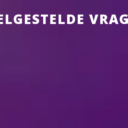
ELGESTELDE VRA
NEY ON ICE
OVER KOOPWAAR
OVER TICKETS
OVER
OVER DE SHOWS
ow?
aan tijdens de show?