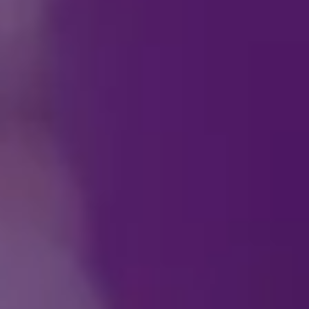
Wie zou ik best cont
koopwaar?
Hoe kan ik bij de sh
Is het mogelijk om
DI
van het evenement?