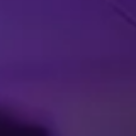
Facebook
Threads
Instagra
YouT
T
Pers
Contacteer 