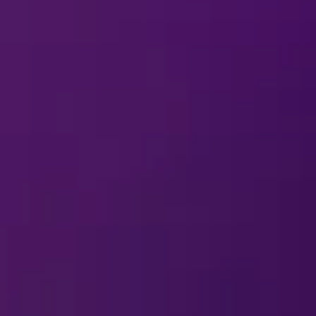
OVER KOOPWAAR
acteren voor vragen en commentaren ove
ow voor merchandise betalen?
SNEY ON ICE
-souvenirs ergens anders te ko