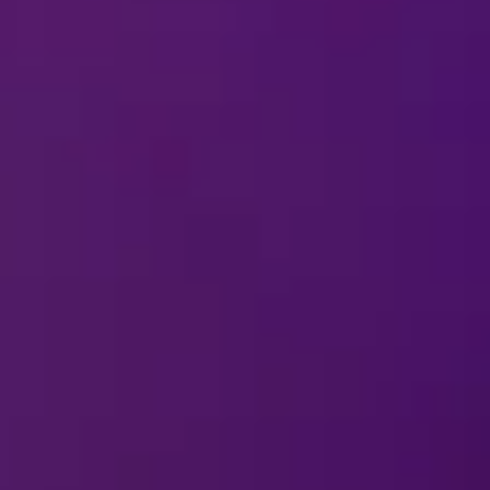
 dragen naar
DISNEY ON ICE
?
n de show?
E
speciale effecten tijdens de show?
OVER
DISNEY ON ICE
cteren indien ik een vraag of commentaar