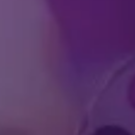
Hoe kan ik tickets be
Zijn er speciale (tick
Wie is Gracia Live?