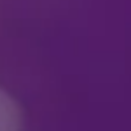
Wat kan ik het beste
Wat is de voertaal va
Gebruikt
DISNEY ON IC
Wie dien ik te conta
ICE
?