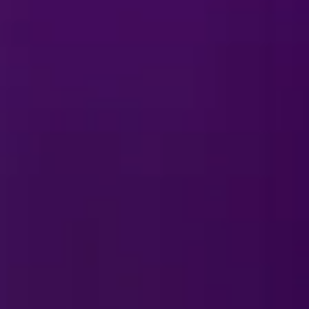
r
DISNEY ON ICE
pen dan op de locatie