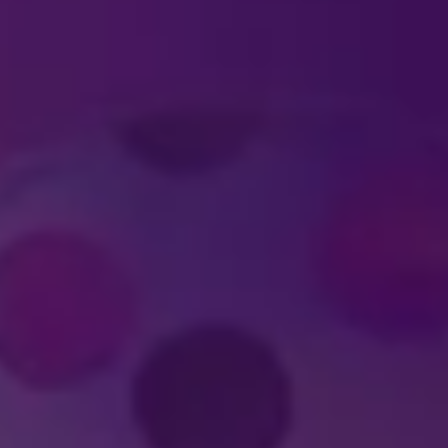
OVER TICKETS
stellen?
et)prijzen voor kinderen?
OVER GRACIA LIVE