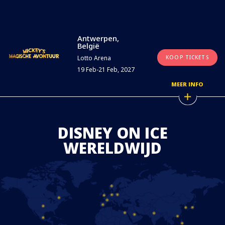
Antwerpen,
België
Lotto Arena
KOOP TICKETS
19 Feb-21 Feb, 2027
MEER INFO
DISNEY ON ICE
WERELDWIJD