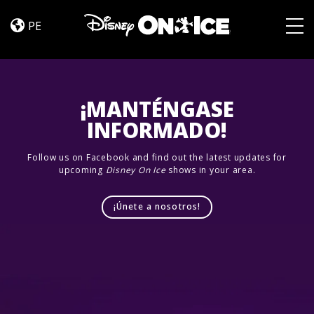
Un
Skip to content
Viaje
PE
Mágico
Togg
¡MANTÉNGASE
INFORMADO!
Follow us on Facebook and find out the latest updates for
upcoming
Disney On Ice
shows in your area.
¡Únete a nosotros!