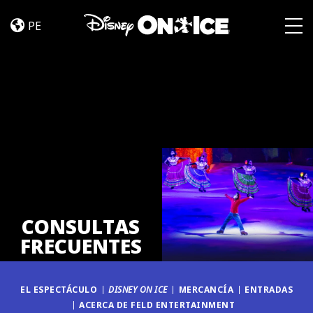
CONSULTAS
Skip to content
FRECUENTES
PE
Togg
CONSULTAS
FRECUENTES
EL ESPECTÁCULO
DISNEY ON ICE
MERCANCÍA
ENTRADAS
ACERCA DE FELD ENTERTAINMENT