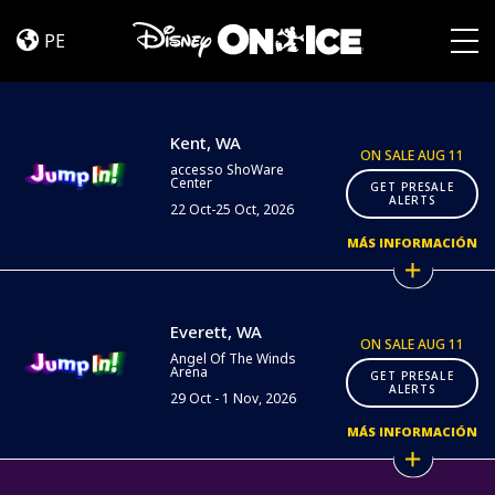
Jump
Skip to content
In!
PE
|
Togg
Kent
&
Everett
Kent, WA
ON SALE AUG 11
accesso ShoWare
Center
GET PRESALE
ALERTS
22 Oct-25 Oct, 2026
MÁS INFORMACIÓN
Everett, WA
ON SALE AUG 11
Angel Of The Winds
Arena
GET PRESALE
ALERTS
29 Oct - 1 Nov, 2026
MÁS INFORMACIÓN