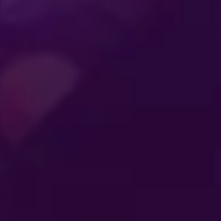
ENTRETENIMIENTO
QUE CONECTA A
ATLETAS
SE
LAS
AL
GENERACIONES