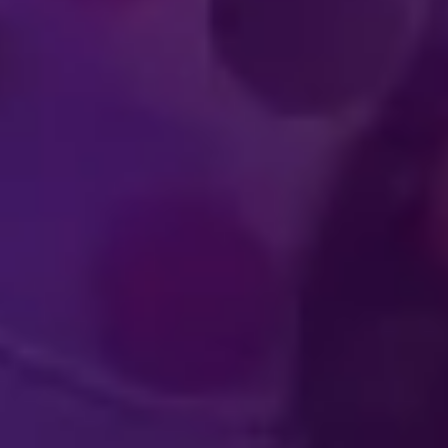
PATINADORES Y 
DE CLA
NCIAS INMERSIVAS
 EL PÚBLICO
MUNDI