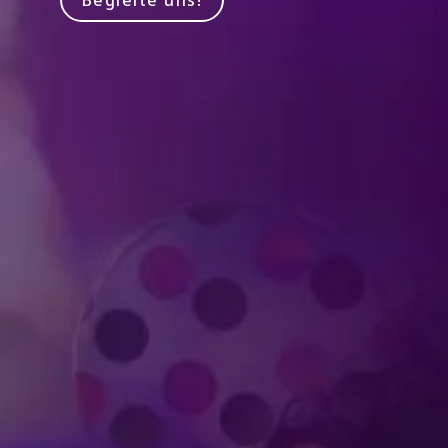
Begleite uns!
Produziert von Feld Entertainment
m
ube
iktok