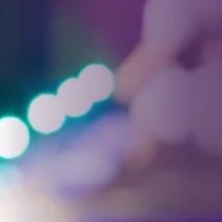
Facebook
Threads
Instagra
YouT
T