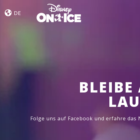
Magia
Skip to content
en
DE
Las
Estrellas
BLEIBE
LAU
Folge uns auf Facebook und erfahre das 