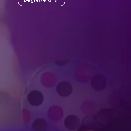
Begleite uns!
Produziert von Feld Entertainment
m
ube
iktok