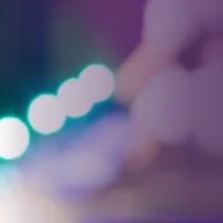
Facebook
Threads
Instagra
YouT
T