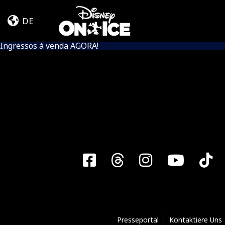
Event
Skip to content
Info
DE
(Into
Ingressos à venda AGORA!
The
Magic)
Facebook
Threads
Instagra
YouT
T
Presseportal
Kontaktiere Uns