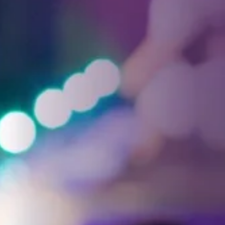
Facebook
Threads
Instagra
YouT
T