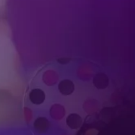
Produced by Feld Entertainment
m
ube
iktok