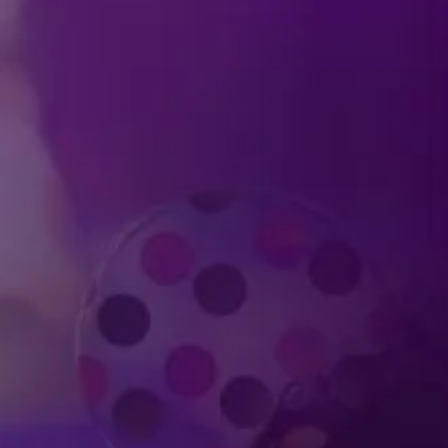
Produced by Feld Entertainment
m
ube
iktok