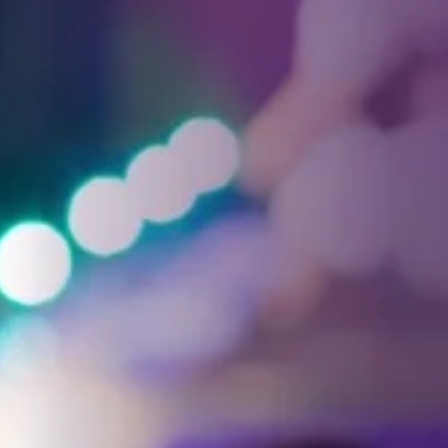
Facebook
Threads
Instagra
YouT
T