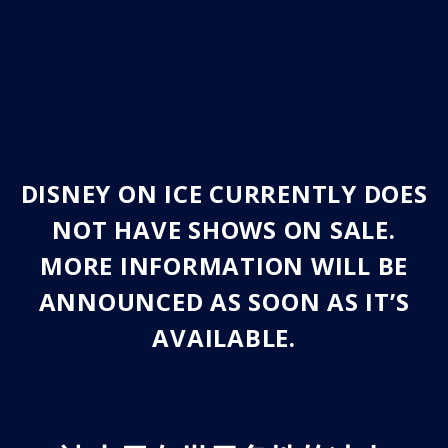
DISNEY ON ICE CURRENTLY DOES
NOT HAVE SHOWS ON SALE.
MORE INFORMATION WILL BE
ANNOUNCED AS SOON AS IT’S
AVAILABLE.