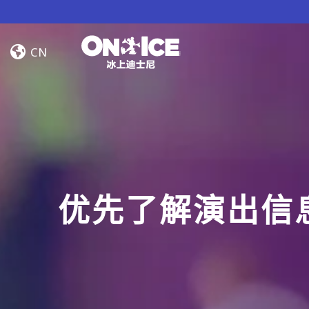
Skip to content
Road
Trip
CN
Adventures
优先了解演出信