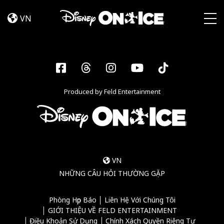
Become
Skip to content
a
VN
Disney
Togg
On
Ice
Insider
Facebook
Threads
Instagram
YouTube
Tiktok
–
Sign
Produced by Feld Entertainment
Up
VN
NHỮNG CÂU HỎI THƯỜNG GẶP
Phòng Họp Báo
Liên Hệ Với Chúng Tôi
GIỚI THIỆU VỀ FELD ENTERTAINMENT
Điều Khoản Sử Dụng
Chính Xách Quyền Riêng Tư