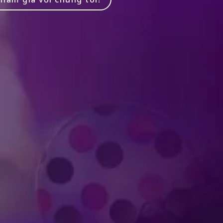
Produced by Feld Entertainment
m
ube
iktok