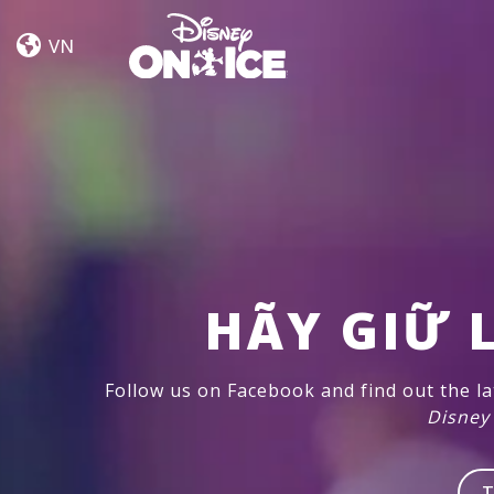
Road
Skip to content
Trip
VN
Adventures
HÃY GIỮ L
Follow us on Facebook and find out the l
Disney
T