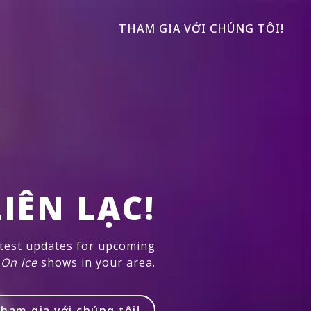
THAM GIA VỚI CHÚNG TÔI!
IÊN LẠC!
atest updates for upcoming
 On Ice
shows in your area.
ham gia với chúng tôi!