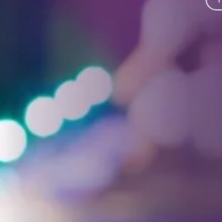
Facebook
Threads
Instagra
YouT
T