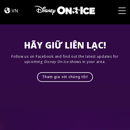
Road
Skip to content
Trip
VN
Adventures
Togg
HÃY GIỮ LIÊN LẠC!
Follow us on Facebook and find out the latest updates for
upcoming
Disney On Ice
shows in your area.
Tham gia với chúng tôi!