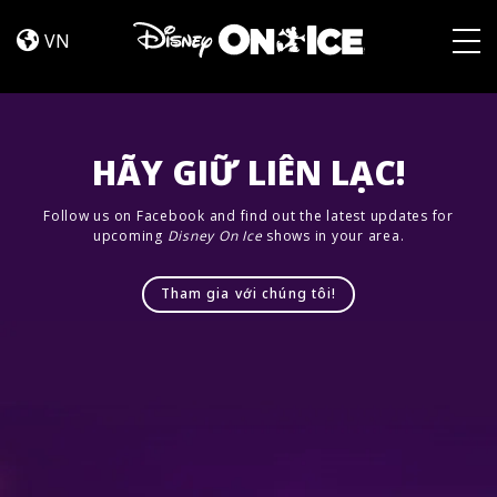
Road
Skip to content
Trip
VN
Adventures
Togg
HÃY GIỮ LIÊN LẠC!
Follow us on Facebook and find out the latest updates for
upcoming
Disney On Ice
shows in your area.
Tham gia với chúng tôi!