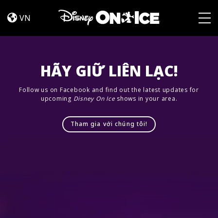
Let’s
Skip to content
Dance
VN
Togg
HÃY GIỮ LIÊN LẠC!
Follow us on Facebook and find out the latest updates for
upcoming
Disney On Ice
shows in your area.
Tham gia với chúng tôi!