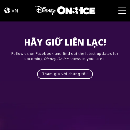
Let’s
Skip to content
Dance
VN
Togg
HÃY GIỮ LIÊN LẠC!
Follow us on Facebook and find out the latest updates for
upcoming
Disney On Ice
shows in your area.
Tham gia với chúng tôi!