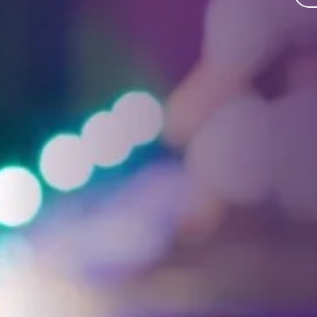
Facebook
Threads
Instagra
YouT
T