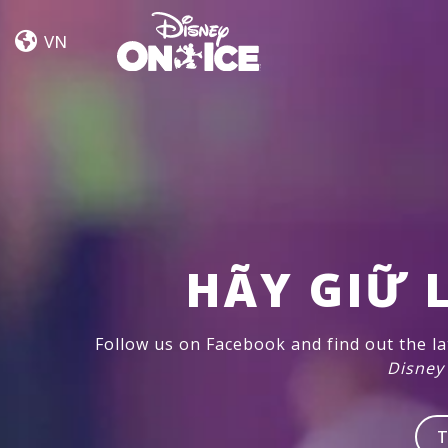
Let’s
Skip to content
Dance
VN
Kent,
Everett
HÃY GIỮ L
Follow us on Facebook and find out the l
Disney
T