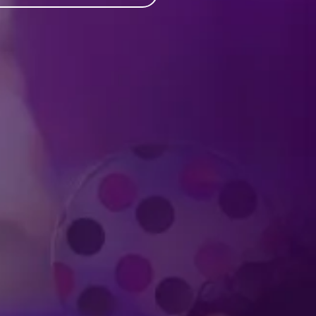
Produced by Feld Entertainment
m
ube
iktok