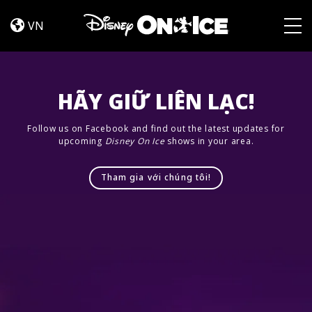
Jump
Skip to content
In!
VN
Togg
HÃY GIỮ LIÊN LẠC!
Follow us on Facebook and find out the latest updates for
upcoming
Disney On Ice
shows in your area.
Tham gia với chúng tôi!