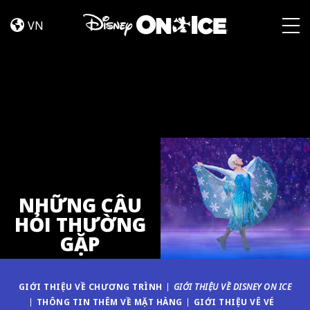
NHỮNG
Skip to content
CÂU
VN
HỎI
Togg
THƯỜNG
GẶP
NHỮNG CÂU
HỎI THƯỜNG
GẶP
GIỚI THIỆU VỀ CHƯƠNG TRÌNH
GIỚI THIỆU VỀ DISNEY ON ICE
THÔNG TIN THÊM VỀ MẶT HÀNG
GIỚI THIỆU VÊ VÉ