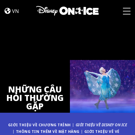
NHỮNG
Skip to content
CÂU
VN
HỎI
Togg
THƯỜNG
GẶP
NHỮNG CÂU
HỎI THƯỜNG
GẶP
GIỚI THIỆU VỀ CHƯƠNG TRÌNH
GIỚI THIỆU VỀ DISNEY ON ICE
THÔNG TIN THÊM VỀ MẶT HÀNG
GIỚI THIỆU VÊ VÉ