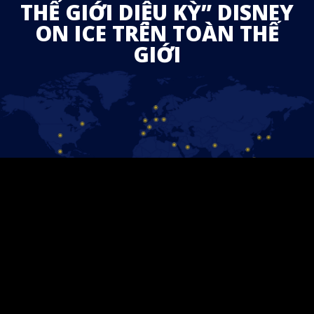
THẾ GIỚI DIỆU KỲ” DISNEY
ON ICE TRÊN TOÀN THẾ
GIỚI
HÃY GIỮ LIÊN LẠC!
Follow us on Facebook and find out the latest updates for