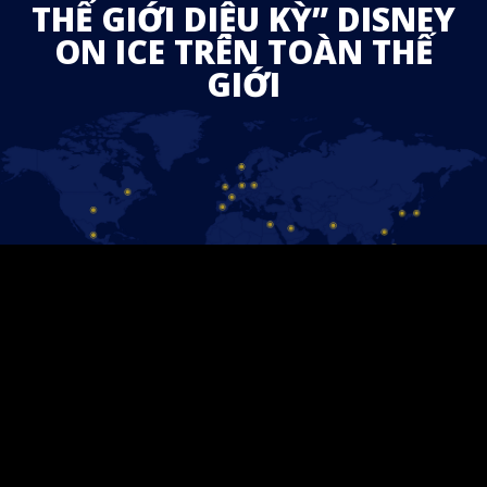
THẾ GIỚI DIỆU KỲ” DISNEY
ON ICE TRÊN TOÀN THẾ
GIỚI
HÃY GIỮ LIÊN LẠC!
Follow us on Facebook and find out the latest updates for