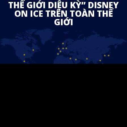
THẾ GIỚI DIỆU KỲ” DISNEY
ON ICE TRÊN TOÀN THẾ
GIỚI
HÃY GIỮ LIÊN LẠC!
Follow us on Facebook and find out the latest updates for