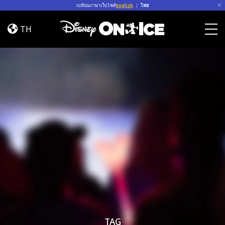
Skip to content
เปลี่ยนภาษาเว็บไซต์
English
|
ไทย
<I>Disney
On
TH
Ice</I>
Togg
Celebrates
Hispanic
Heritage
Month
TAG