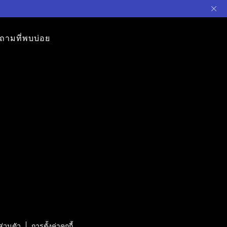
ถามที่พบบ่อย
่วนตัว
การตั้งค่าคุกกี้