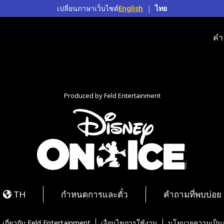
เปลี่ยนภาษาเว็บไซต์
English
|
ไทย
คำ
Produced by Feld Entertainment
m
ube
iktok
TH
กำหนดการและตั๋ว
คำถามที่พบบ่อย
เกี่ยวกับ Feld Entertainment
เงื่อนไขการใช้งาน
นโยบายความเป็นส