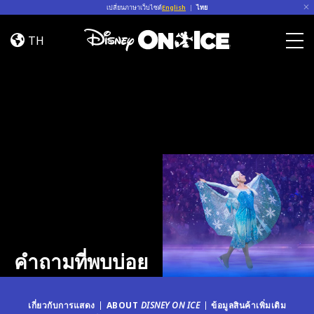
Skip to content
เปลี่ยนภาษาเว็บไซต์
English
|
ไทย
คำถาม
ที่
TH
พบ
Togg
บ่อย
คำถามที่พบบ่อย
เกี่ยวกับการแสดง
ABOUT
DISNEY ON ICE
ข้อมูลสินค้าเพิ่มเติม