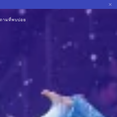
ถามที่พบบ่อย