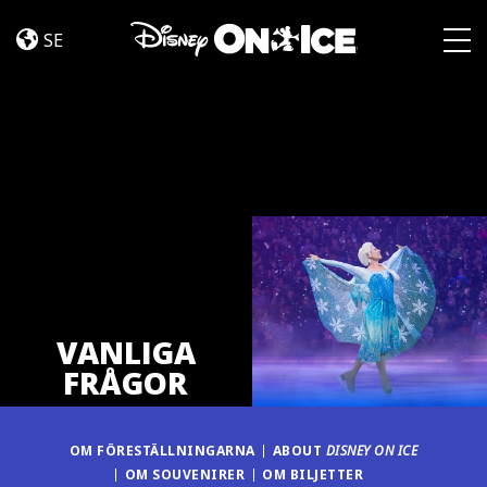
FAQ
Skip to content
SE
Togg
VANLIGA
FRÅGOR
OM FÖRESTÄLLNINGARNA
ABOUT
DISNEY ON ICE
OM SOUVENIRER
OM BILJETTER