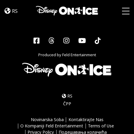
Become
Skip to content
a
RS
Disney
Togg
On
Ice
Insider
Facebook
Threads
Instagram
YouTube
Tiktok
–
Sign
Produced by Feld Entertainment
Up
RS
ČPP
Novinarska Soba
Kontaktirajte Nas
O Kompaniji Feld Entertainment
Terms of Use
Privacy Policy
Подешавања колачића