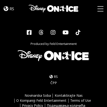
Cast
Skip to content
RS
Togg
Facebook
Threads
Instagram
YouTube
Tiktok
Produced by Feld Entertainment
RS
ČPP
Novinarska Soba
Kontaktirajte Nas
O Kompaniji Feld Entertainment
Terms of Use
Privacy Policy
Подешавања колачића