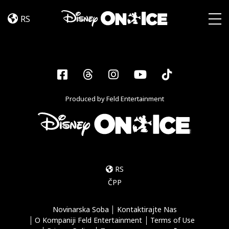
Road
Skip to content
Trip
RS
Adventures
Togg
Facebook
Threads
Instagram
YouTube
Tiktok
Produced by Feld Entertainment
RS
ČPP
Novinarska Soba
Kontaktirajte Nas
O Kompaniji Feld Entertainment
Terms of Use