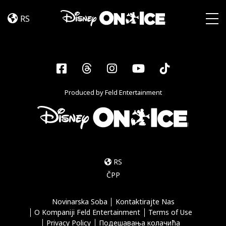
Let’s
Skip to content
Dance
RS
Togg
Facebook
Threads
Instagram
YouTube
Tiktok
Produced by Feld Entertainment
RS
ČPP
Novinarska Soba
Kontaktirajte Nas
O Kompaniji Feld Entertainment
Terms of Use
Privacy Policy
Подешавања колачића