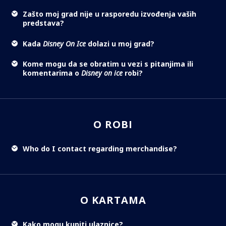
Zašto moj grad nije u rasporedu izvođenja vaših
predstava?
Kada
Disney On Ice
dolazi u moj grad?
Kome mogu da se obratim u vezi s pitanjima ili
komentarima o
Disney on ice
robi?
O ROBI
Who do I contact regarding merchandise?
O KARTAMA
Kako mogu kupiti ulaznice?