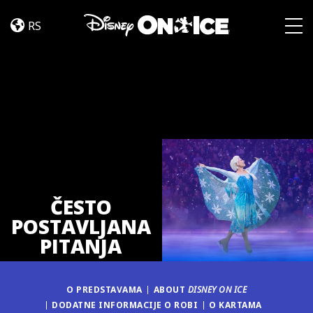
ČPP
Skip to content
RS
Togg
ČESTO
POSTAVLJANA
PITANJA
O PREDSTAVAMA
ABOUT
DISNEY ON ICE
DODATNE INFORMACIJE O ROBI
O KARTAMA