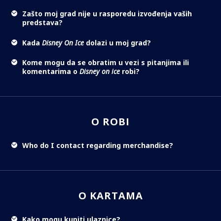
Zašto moj grad nije u rasporedu izvođenja vaših
predstava?
Kada
Disney On Ice
dolazi u moj grad?
Kome mogu da se obratim u vezi s pitanjima ili
komentarima o
Disney on ice
robi?
O ROBI
Who do I contact regarding merchandise?
O KARTAMA
Kako mogu kupiti ulaznice?