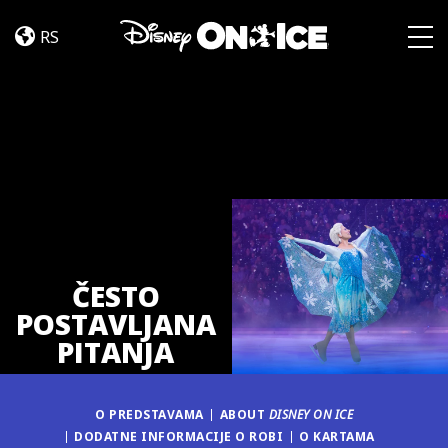
ČPP
Skip to content
RS
Togg
ČESTO
POSTAVLJANA
PITANJA
O PREDSTAVAMA
ABOUT
DISNEY ON ICE
DODATNE INFORMACIJE O ROBI
O KARTAMA